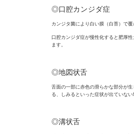
◎口腔カンジダ症
カンジタ菌により白い膜（白苔）で覆
口腔カンジダ症が慢性化すると肥厚性
ます。
◎地図状舌
舌面の一部に赤色の滑らかな部分が生
る、しみるといった症状が出ていない
◎溝状舌