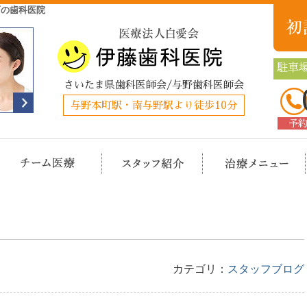
町の歯科医院
駐車場
さいたま県歯科医師会/与野歯科医師会
与野本町駅・南与野駅より徒歩10分
予
クリニック概要(初めての方へ)
担当医チーム医療
スタッフ紹介
治
カテゴリ：
スタッフブログ