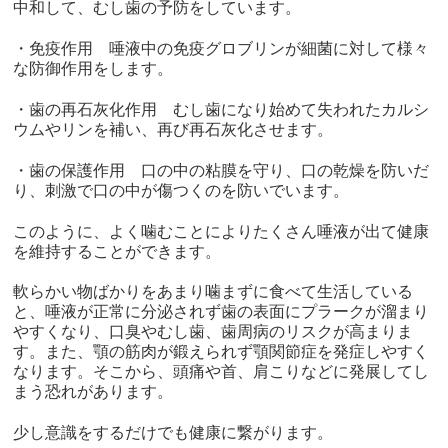
中和して、むし歯の予防をしています。
・免疫作用 唾液中の免疫グロブリンが細菌に対して様々
な防御作用をします。
・歯の再石灰化作用 むし歯になり始めて失われたカルシ
ウムやリンを補い、再び再石灰化させます。
・歯の保護作用 口の中の粘膜を守り、口の乾燥を防いだ
り、刺激で口の中が傷つくのを防いでいます。
このように、よく噛むことによりたくさん唾液が出て健康
を維持することができます。
軟らかい物ばかりをあまり噛まずに食べて生活している
と、唾液が正常に分泌されず歯の表面にプラークが溜まり
やすくなり、口臭やむし歯、歯周病のリスクが高まりま
す。また、顎の筋肉が鍛えられず顎関節症を発症しやすく
なります。そこから、頭痛や首、肩こりなどに発展してし
まう恐れがあります。
少し意識をするだけでも健康に繋がります。