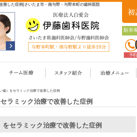
改善した症例|さいたま市・南与野・与野本町の歯科医院
駐車場
さいたま県歯科医師会/与野歯科医師会
与野本町駅・南与野駅より徒歩10分
予
クリニック概要(初めての方へ)
担当医チーム医療
スタッフ紹介
治
い歯）をセラミック治療で改善した症例
をセラミック治療で改善した症例
）をセラミック治療で改善した症例