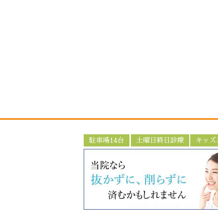
駐車場14台
土曜日終日診療
キッズ