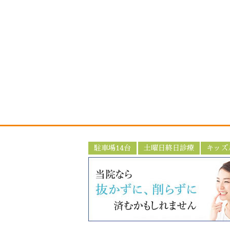
駐車場14台
土曜日終日診療
キッズ