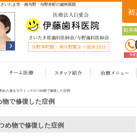
|さいたま市・南与野・与野本町の歯科医院
駐車場
さいたま県歯科医師会/与野歯科医師会
与野本町駅・南与野駅より徒歩10分
予
クリニック概要(初めての方へ)
担当医チーム医療
スタッフ紹介
治
割れた歯をセラミックのつめ物で修復した症例
め物で修復した症例
つめ物で修復した症例