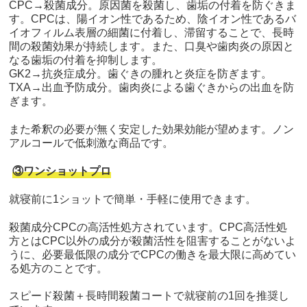
CPC→殺菌成分。原因菌を殺菌し、歯垢の付着を防ぐきま
す。CPCは、陽イオン性であるため、陰イオン性であるバ
イオフィルム表層の細菌に付着し、滞留することで、長時
間の殺菌効果が持続します。また、口臭や歯肉炎の原因と
なる歯垢の付着を抑制します。
GK2→抗炎症成分。歯ぐきの腫れと炎症を防ぎます。
TXA→出血予防成分。歯肉炎による歯ぐきからの出血を防
ぎます。
また希釈の必要が無く安定した効果効能が望めます。ノン
アルコールで低刺激な商品です。
③ワンショットプロ
就寝前に1ショットで簡単・手軽に使用できます。
殺菌成分CPCの高活性処方されています。CPC高活性処
方とはCPC以外の成分が殺菌活性を阻害することがないよ
うに、必要最低限の成分でCPCの働きを最大限に高めてい
る処方のことです。
スピード殺菌＋長時間殺菌コートで就寝前の1回を推奨し