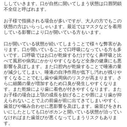
ししていきます。口が自然に開いてしまう状態は口唇閉鎖
不全症と呼ばれます。
お子様で指摘される場合が多いですが、大人の方でもこの
状態の方はいらっしゃいます。最近ではマスクなどを着用
している影響により口が開いている方もいます。
口が開いている状態が続いてしまうことで様々な弊害があ
ります。口が開いていることで口呼吸になっている方も多
いです。口呼吸ではお口が乾燥するだけでなく鼻呼吸と比
べて風邪や病気にかかりやすくなるなど全身の健康にも悪
影響を及ぼします。また口腔内が乾燥することで唾液の量
が減少してしまい、唾液の自浄作用が低下し汚れが残りや
すくなることでむし歯や歯周病のリスクが高まります。さ
らに細菌の量が増加するため口臭が発生しやすくなりま
す。また乾燥により歯に着色が付きやすくなります。また
お子様の場合は上顎の成長を妨げることや唇により歯が抑
えられないことで上の前歯が前に出てきてしまいやすく、
歯並びや噛み合わせに悪影響を及ぼします。歯並びをきれ
いにしたとしても口がポカンと開いている状態が治ってい
なければまた歯並びが悪くなってしまうリスクもありま
す。