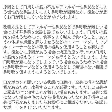
原因として口周りの筋力不足やアレルギー性鼻炎などによ
る慢性的な鼻詰まりにより鼻呼吸が困難な方、歯並びが悪
くお口が閉じにくいなどが挙げられます。
改善方法としてアレルギー性鼻炎などで鼻呼吸が難しい場
合はまず耳鼻科を受診し診てもらいましょう。口周りの筋
肉を鍛えるためには、食事をよく噛んで食べること、あい
うべ体操や風船を膨らませるなどのトレーニング、リップ
ルトレーナーなどの専用の器具を使用することも有効で
す。歯並びに原因がある場合は矯正治療を行いつつ口周り
の筋肉を鍛えるトレーニングも行うと良いでしょう。また
口呼吸が癖になってしまっている場合もあるためその場合
は鼻呼吸テープなどを使用するなどして無理のない範囲で
鼻呼吸を促すようにすると良いでしょう。
口がポカンと開いている状態は口腔内、全身に様々な悪影
響があるため、改善することが必要です。ただしご自身や
ご家族だけで治すことが難しい場合もあります。自身で気
になった場合や他の人から指摘があったなどお子様やご自
身に不安がありましたらお気軽にご相談ください。確認し
サポートをさせていただきます。