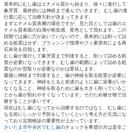
基本的にむし歯はエナメル質から始まり、徐々に進行して
象牙質、最終的には神経まで進んでいきます。 むし歯の進
行度に応じて治療方針が決まってきます。
まずエナメル質表層の場合ですが、見た目としては歯のエ
ナメル質表面の白濁や粗造感、変色として現れます。この
段階では歯に穴があいていないので、基本的には削って詰
める処置はせず、ブラッシング指導やフッ素塗布による再
石灰化を目指します。
むし歯が進行して象牙質まで到達すると、削って詰める処
置が必要になってきます。むし歯の範囲によって詰める処
置なのか型取りが必要なのかは変化します。
最後に神経まで到達すると、歯の神経を取る処置が必要に
なってきます。神経をとると前述のように歯に栄養がいか
なくなること、神経を取るために歯を大きく削っているこ
とから歯が割れやすくなっています。そのため被せ物で治
療することが多いです。
現在はむし歯になってから治療するのではなく、むし歯に
なる前にしっかり予防をしていくという考え方が主流にな
っており定期検診の重要性が上がっています。
さいたま市中央区でむし歯
のチェックを希望の方は是非ご