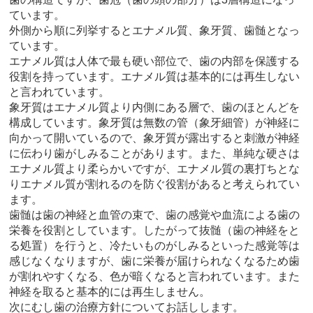
ています。
外側から順に列挙するとエナメル質、象牙質、歯髄となっ
ています。
エナメル質は人体で最も硬い部位で、歯の内部を保護する
役割を持っています。エナメル質は基本的には再生しない
と言われています。
象牙質はエナメル質より内側にある層で、歯のほとんどを
構成しています。象牙質は無数の管（象牙細管）が神経に
向かって開いているので、象牙質が露出すると刺激が神経
に伝わり歯がしみることがあります。また、単純な硬さは
エナメル質より柔らかいですが、エナメル質の裏打ちとな
りエナメル質が割れるのを防ぐ役割があると考えられてい
ます。
歯髄は歯の神経と血管の束で、歯の感覚や血流による歯の
栄養を役割としています。したがって抜髄（歯の神経をと
る処置）を行うと、冷たいものがしみるといった感覚等は
感じなくなりますが、歯に栄養が届けられなくなるため歯
が割れやすくなる、色が暗くなると言われています。また
神経を取ると基本的には再生しません。
次にむし歯の治療方針についてお話しします。