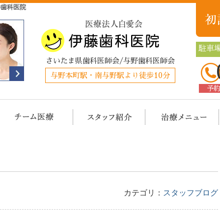
の歯科医院
駐車場
さいたま県歯科医師会/与野歯科医師会
与野本町駅・南与野駅より徒歩10分
予
クリニック概要(初めての方へ)
担当医チーム医療
スタッフ紹介
治
カテゴリ：
スタッフブログ