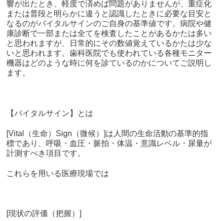
響が出たとき、軽度で済めば問題がありませんが、重症化
または普段と明らかに違うと認識したときに必要な目安と
なるのがバイタルサインのご自身の基準値です。病院や健
康診断で一部または全てを検査したことがあるかたは多い
と思われますが、日常的にその数値覚えているかたは少な
いと思われます。歯科医院でも使われている各種モニター
機器はどのような時に何を診ているのかについてご説明し
ます。
【バイタルサイン】とは
[Vital
（生命）
Sign
（微候）
]
は人間の生命活動の基準的指
標であり、呼吸・血圧・脈拍・体温・意識レベル・尿量が
計測すべき項目です。
これらを用いる医療現場では
[
現状の評価（把握）
]