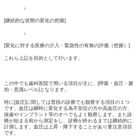
↓
[
継続的な状態の変化の把握
]
↓
[
変化に対する医療の介入・緊急性の有無の評価（把握）
]
これら上記を目的として行います。
この中でも歯科医院で用いる項目が主に、
[
呼吸・血圧・脈
拍・意識レベル
]
となります。
特に
[
血圧
]
に関しては普段の診療でも観察する項目の１つ
です。血圧は瞬時に変化する為不安症の方や高血圧の方、
抜歯やインプラント等のオペでもよく観察します。また診
療が始まる前から測定をし、診療が終わるまでは継続的に
計測します。血圧は上昇・降下することがあり要注意項目
です。