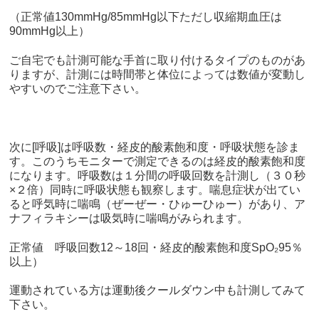
（正常値
130mmHg/85mmHg
以下ただし収縮期血圧は
90mmHg
以上）
ご自宅でも計測可能な手首に取り付けるタイプのものがあ
りますが、計測には時間帯と体位によっては数値が変動し
やすいのでご注意下さい。
次に
[
呼吸
]
は呼吸数・経皮的酸素飽和度・呼吸状態を診ま
す。このうちモニターで測定できるのは経皮的酸素飽和度
になります。呼吸数は１分間の呼吸回数を計測し（３０秒
×２倍）同時に呼吸状態も観察します。喘息症状が出てい
ると呼気時に喘鳴（ぜーぜー・ひゅーひゅー）があり、ア
ナフィラキシーは吸気時に喘鳴がみられます。
正常値 呼吸回数
12
～
18
回・経皮的酸素飽和度
SpO
₂
95
％
以上）
運動されている方は運動後クールダウン中も計測してみて
下さい。