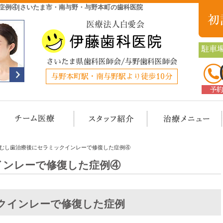
症例④|さいたま市・南与野・与野本町の歯科医院
駐車場
さいたま県歯科医師会/与野歯科医師会
与野本町駅・南与野駅より徒歩10分
予
クリニック概要(初めての方へ)
担当医チーム医療
スタッフ紹介
治
むし歯治療後にセラミックインレーで修復した症例④
インレーで修復した症例④
クインレーで修復した症例