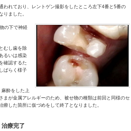
通われており、レントゲン撮影をしたところ左下4番と5番の
なりました。
め物の下で神経
とむし歯を除
あるいは感染
を確認するた
しばらく様子
、麻酔をした上
さまが金属アレルギーのため、被せ物の種類は前回と同様のセ
治療した箇所に仮づめをして終了となりました。
・治療完了