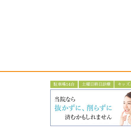
駐車場14台
土曜日終日診療
キッズ