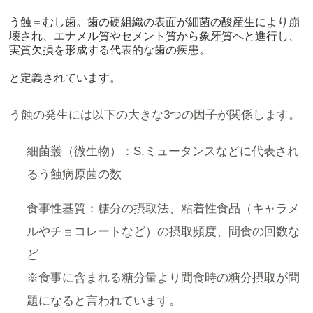
う蝕＝むし歯。歯の硬組織の表面が細菌の酸産生により崩
壊され、エナメル質やセメント質から象牙質へと進行し、
実質欠損を形成する代表的な歯の疾患。
と定義されています。
う蝕の発生には以下の大きな3つの因子が関係します。
細菌叢（微生物）：S.ミュータンスなどに代表され
るう蝕病原菌の数
食事性基質：糖分の摂取法、粘着性食品（キャラメ
ルやチョコレートなど）の摂取頻度、間食の回数な
ど
※食事に含まれる糖分量より間食時の糖分摂取が問
題になると言われています。