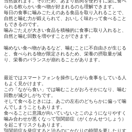
当然疲れます。そのため、あまり筋肉を使わずに楽に食べ
られる軟らかい食べ物が好まれるのも理解できます。
毎日の食事に噛みごたえのある食品を取り入れることで、
自然と噛む力が鍛えられて、おいしく味わって食べること
もできるのです。
噛みごたえが大きい食品を積極的に食事に取り入れると、
自然と噛む回数を増やすことができます。
噛めない食べ物があるなど、噛むことに不自由さが生じる
と、食べられる物が限定されるため、栄養の摂取量が減
り、栄養のバランスが崩れることがあります。
最近ではスマートフォンを操作しながら食事をしている人
もよく見かけます。
この「ながら食い」では噛むことがおろそかになり、噛む
回数が減少しがちです。
そして食べるときには、あごの左右のどちらかに偏って噛
んでしまうこともあります。
食べることに意識が向いていないとこのようになりやすく
噛み合わせが悪くなって顎関節症（がくかんせつしょう）
を起こすリスクもあります。
顎関節症を発症すると治るのにかなりの時間を要したりす