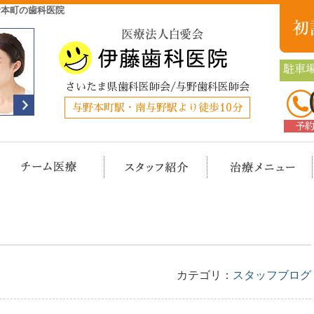
野本町の歯科医院
駐車場
さいたま県歯科医師会/与野歯科医師会
与野本町駅・南与野駅より徒歩10分
予
クリニック概要(初めての方へ)
担当医チーム医療
スタッフ紹介
治
カテゴリ：
スタッフブログ