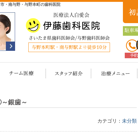
ま市・南与野・与野本町の歯科医院
駐車場
さいたま県歯科医師会/与野歯科医師会
与野本町駅・南与野駅より徒歩10分
予
クリニック概要(初めての方へ)
担当医チーム医療
スタッフ紹介
治
①～銀歯～
カテゴリ：
未分類