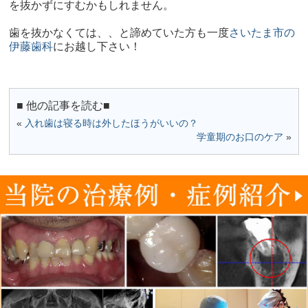
を抜かずにすむかもしれません。
歯を抜かなくては、、と諦めていた方も一度
さいたま市の
伊藤歯科
にお越し下さい！
■ 他の記事を読む■
«
入れ歯は寝る時は外したほうがいいの？
学童期のお口のケア
»