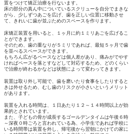
置をつけて矯正治療を行ないます。
床の部分の真ん中についているスクリューを自分でまきな
がら、少しずつあごを広げ、歯を正しい位置に移動させ
て、きれいに歯が並ぶためのスペースを作ります。
床矯正装置を用いると、１ヶ月に約１ミリあごを広げるこ
とができます。
そのため、歯の重なりが５ミリであれば、最短５ヶ月で歯
を並べるスペースができます。
もちろん広がるペースなどは個人差があり、痛みがでやす
ければペースを落とすなどして対応するため、どのくらい
で治療が終わるかなどは状態によって変わってきます。
装置は取り外し可能で、歯を磨いたり食事をしたりすると
きは外せるため、むし歯のリスクが小さいというメリット
があります。
装置を入れる時間は、１日あたり１２～１４時間以上が効
果的とされています。
また、子どもの骨が成長するゴールデンタイムは午後６時
～深夜０時ごろと言われている為、小学生であれば学校に
いる時間帯は装置を外し、帰宅後から翌朝にかけての家に