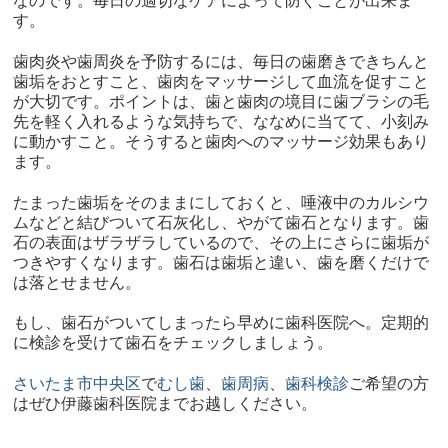
なのです。毎日の適切なケアによって防ぐことが出来ま
す。
歯肉炎や歯周炎を予防するには、毎日の歯磨きできちんと
歯垢をおとすこと、歯肉をマッサージして血流を促すこと
が大切です。ポイントは、歯と歯肉の境目に歯ブラシの毛
先を軽く入れるような気持ちで、ななめに当てて、小刻み
に動かすこと。そうすると歯肉へのマッサージ効果もあり
ます。
たまった歯垢をそのままにしておくと、唾液中のカルシウ
ムなどと結びついて石灰化し、やがて歯石となります。歯
石の表面はザラザラしているので、その上にさらに歯垢が
つきやすくなります。歯石は歯垢と違い、歯を磨くだけで
は落とせません。
もし、歯石がついてしまったら早めに歯科医院へ。定期的
に検診を受けて歯石をチェックしましょう。
さいたま市中央区
で
むし歯
、
歯周病
、
歯科検診
ご希望の方
はぜひ伊藤歯科医院までお越しください。​