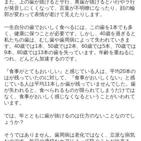
また、上の歯が抜けるとサ行、奥歯が抜けるとハ行やラ行
が発音しにくくなって、言葉が不明瞭になったり、顔の輪
郭が変わって表情が老けて見えたりします。
一生自分の歯でおいしく食べるには、この歯を1本でも多
く、健康に保つことが必要です。しかし、40歳を過ぎると
私たちの歯は、むし歯や歯周病によって失われていきま
す。40歳では1本、50歳では2本、60歳では5本、70歳では
9本、80歳では13本の歯を失っています。年齢を重ねるに
つれ、どんどん加速するのです。
『食事がとてもおいしい』と感じている人は、平均20本の
はが残っていたのに対して、『食事がおいしくない』と感
じている人は平均11本しか歯が残っていませんでした。歯
が失われると、食べられるものが限られてしまうだけでは
なく、食事がおいしく感じなくなるということがいわれて
います。
では、年とともに歯が抜けるのは仕方のないことなのでし
ょうか？
そうではありません。歯周病は老化ではなく、立派な病気