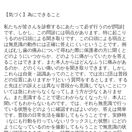
【気づく】為にできること
私たちが皆さんを診察するにあたって必ず行うのが
[
問診
]
です。しかし、この問診には弱点があります。特に起こり
うるのが口頭による聞き取りです。この口頭による弱点と
は無意識の動作には正確に答えにくいということです。例
えばむし歯の痛みについて尋ねた際に保護者の方に聞くと
どのようにいつからか、どのように痛がっていたかを答え
ることはできます。また本人からはどんなふうに痛みがあ
るのか、どのくらい痛いのかを聞き取りできます。しかし
これらは自覚・認識あってのことです。では次に
[
舌は普段
どの位置にありますか？
]
という質問をするとします。する
と先ほどの訴えとは異なり普段から意識してないことにつ
いては急にわからなくなってしまう方が少なくありませ
ん。また意識することで逆にわからなくなったり、本人に
聞いてもわからないものです。では、それら無意識で行っ
ている状態をどのように確認すればよいのか、答えは簡単
です。普段の日常生活を撮影してもらうことです。安静時
（なにも行動を行っていないリラックスした状態）にどの
ようになっているのかを撮影してもらうことで無意識の状