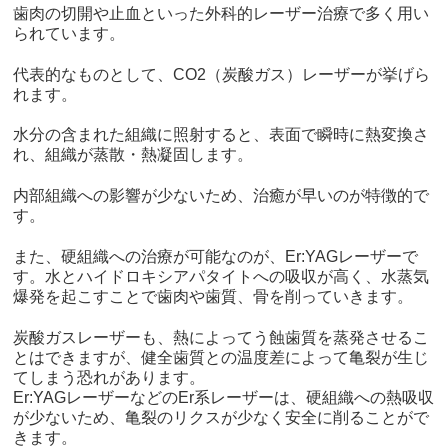
歯肉の切開や止血といった外科的レーザー治療で多く用い
られています。
代表的なものとして、CO2（炭酸ガス）レーザーが挙げら
れます。
水分の含まれた組織に照射すると、表面で瞬時に熱変換さ
れ、組織が蒸散・熱凝固します。
内部組織への影響が少ないため、治癒が早いのが特徴的で
す。
また、硬組織への治療が可能なのが、Er:YAGレーザーで
す。水とハイドロキシアパタイトへの吸収が高く、水蒸気
爆発を起こすことで歯肉や歯質、骨を削っていきます。
炭酸ガスレーザーも、熱によってう蝕歯質を蒸発させるこ
とはできますが、健全歯質との温度差によって亀裂が生じ
てしまう恐れがあります。
Er:YAGレーザーなどのEr系レーザーは、硬組織への熱吸収
が少ないため、亀裂のリクスが少なく安全に削ることがで
きます。