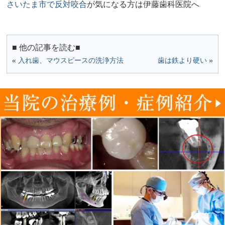
さいたま市で反対咬合
が気になる方は伊藤歯科医院へ
■ 他の記事を読む■
«
入れ歯、マウスピースの洗浄方法
歯は鉄より硬い
»