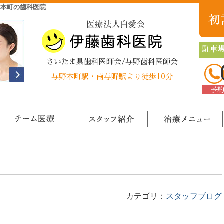
野本町の歯科医院
駐車場
さいたま県歯科医師会/与野歯科医師会
与野本町駅・南与野駅より徒歩10分
予
クリニック概要(初めての方へ)
担当医チーム医療
スタッフ紹介
治
カテゴリ：
スタッフブログ