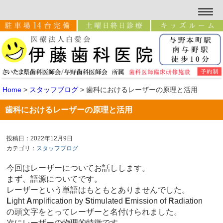
Home
>
スタッフブログ
>
歯科におけるレーザーの原理と活用
歯科におけるレーザーの原理と活用
投稿日：2022年12月9日
カテゴリ：
スタッフブログ
今回はレーザーについてお話しします。
まず、語源についてです。
レーザーという単語はもともとありませんでした。
L
ight
A
mplification by
S
timulated
E
mission of
R
adiation
の頭文字をとってレーザーと名付けられました。
次にレーザーの物理的特徴です。