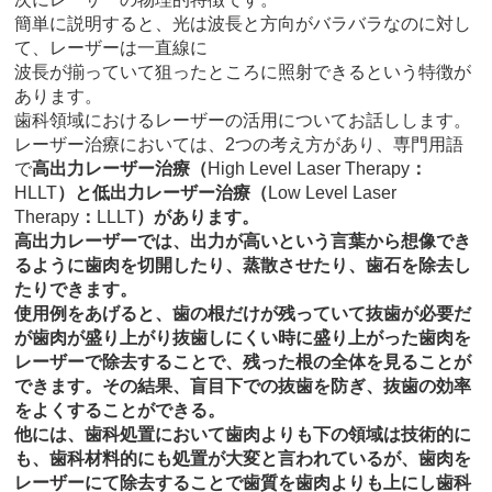
簡単に説明すると、光は波長と方向がバラバラなのに対し
て、レーザーは一直線に
波長が揃っていて狙ったところに照射できるという特徴が
あります。
歯科領域におけるレーザーの活用についてお話しします。
レーザー治療においては、2つの考え方があり、専門用語
で
高出力レーザー治療（
High Level Laser Therapy
：
HLLT
）と低出力レーザー治療（
Low Level Laser
Therapy
：
LLLT
）があります。
高出力レーザーでは、出力が高いという言葉から想像でき
るように歯肉を切開したり、蒸散させたり、歯石を除去し
たりできます。
使用例をあげると、歯の根だけが残っていて抜歯が必要だ
が歯肉が盛り上がり抜歯しにくい時に盛り上がった歯肉を
レーザーで除去することで、残った根の全体を見ることが
できます。その結果、盲目下での抜歯を防ぎ、抜歯の効率
をよくすることができる。
他には、歯科処置において歯肉よりも下の領域は技術的に
も、歯科材料的にも処置が大変と言われているが、歯肉を
レーザーにて除去することで歯質を歯肉よりも上にし歯科