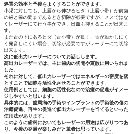
処置の効率と予後をよくすることができます。
小児に対しても、上唇から伸びるヒダ（上唇小帯）が前歯
の歯と歯の間まであるとき切除が必要ですが、メスではな
くレーザーにて行う事ができ、出血も抑えることが出来ま
す。
また舌の下にあるヒダ（舌小帯）が長く、舌が動かしにく
く発音しにくい場合、切除が必要ですがレーザーにて切除
出来ます。
次に低出力レーザーについてお話しします。
高出力レーザーでは、主に歯肉の切開や蒸散に用いられま
した。
それに対して、低出力レーザーではエネルギーの密度を落
とすことで細胞を活性化させることができます。
使用例としては、細胞の活性化なので治癒の促進がイメー
ジしやすいと思います。
具体的には、歯周病の手術やインプラントの手術後の傷の
治癒促進、再生の促進で低出力レーザーを当てるといった
使用法があります。
このように歯科においてもレーザーの用途は広がりつつあ
り、今後の発展が楽しみだと筆者は思っています。