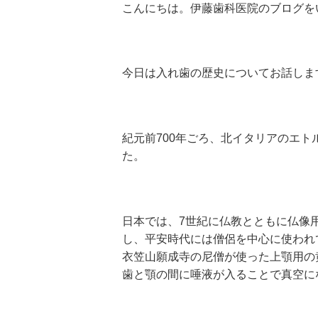
こんにちは。伊藤歯科医院のブログを
今日は入れ歯の歴史についてお話しま
紀元前
700
年ごろ、北イタリアのエト
た。
日本では、
7
世紀に仏教とともに仏像
し、平安時代には僧侶を中心に使われ
衣笠山願成寺の尼僧が使った上顎用の
歯と顎の間に唾液が入ることで真空に