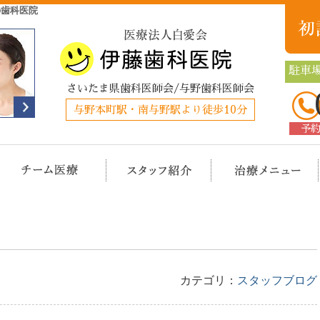
の歯科医院
駐車場
さいたま県歯科医師会/与野歯科医師会
与野本町駅・南与野駅より徒歩10分
予
クリニック概要(初めての方へ)
担当医チーム医療
スタッフ紹介
治
カテゴリ：
スタッフブログ