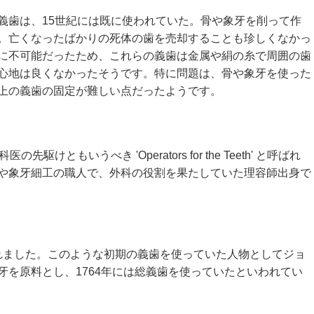
義歯は、
15
世紀には既に使われていた。骨や象牙を削って作
。亡くなったばかりの死体の歯を売却することも珍しくなかっ
に不可能だったため、これらの義歯は金属や絹の糸で周囲の歯
心地は良くなかったそうです。特に問題は、骨や象牙を使った
上の義歯の固定が難しい点だったようです。
科医の先駆けともいうべき
'Operators for the Teeth'
と呼ばれ
や象牙細工の職人で、外科の役割を果たしていた理容師出身で
れました。このような初期の義歯を使っていた人物としてジョ
牙を原料とし、
1764
年には総義歯を使っていたといわれてい