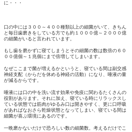
に・・・
口の中には３００～４００種類以上の細菌がいて、きちん
と毎日歯磨きをしている方でも約１０００億～２０００億
の細菌がいると言われています。
もし歯を磨かずに寝てしまうとその細菌の数は数倍の６０
００億個～１兆個にまで倍増してしまいます。
なぜここまで菌が増えるかというと、寝ている間は副交感
神経支配（からだを休める神経の活動）になり、唾液の量
が減るからです。
唾液には口の中を洗い流す効果や免疫に関わるたくさんの
役割があります。それに加え、寝ている時にリラックスし
ている状態では筋肉がゆるみ口は開きやすく、更に口呼吸
があればなおさら乾燥状態となってしまい、寝ている間は
細菌が喜ぶ環境にあるのです。
一晩磨かないだけで恐ろしい数の細菌数。考えるだけでこ